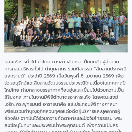
กองบริหารทั่วไป นำโดย นางสาวจันทรา เปี่ยมคล้า ผู้อำนวย
การกองบริหารทั่วไป นำบุคลากร ร่วมกิจกรรม “สืบสานประเพณี
สงกรานต์” ประจำปี 2569 เมื่อวันพุธที่ 8 เมษายน 2569 เพื่อ
ร่วมอนุรักษ์และสืบสานวัฒนธรรมประเพณีไทยเนื่องในเทศกาลปี
ใหม่ไทย ท่ามกลางบรรยากาศที่อบอุ่นและเปี่ยมไปด้วยความเป็น
สิริมงคล ภายในงานมีพิธีตักบาตรอาหารแห้ง โดยคณะสงฆ์
เจริญพระพุทธมนต์ อาราธนาศีล และประกอบพิธีทางศาสนา
พร้อมร่วมทำบุญอุทิศส่วนกุศลแด่อดีตผู้บริหารและบุคลากรผู้
ล่วงลับ จากนั้นได้ร่วมถวายภัตตาหารและปัจจัยไทยธรรม พระ
สงฆ์อนุโมทนาและประพรมน้ำพระพุทธมนต์ เพื่อความเป็นสิริ