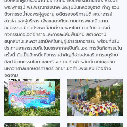
มงคลแก่ผู้เข้าร่วมงาน นอกจากนี้ ยังมีพิธีรดน้ำขอพร สรงน้ำ
พระพุทธรูป พระพิรุณทรงนาค และรูปปั้นหลวงชูชาติ กำภู รวม
ถึงการรดน้ำขอพรผู้สูงอายุ อดีตรองอธิการบดี คณาจารย์
อาวุโส และผู้บริหาร เพื่อแสดงถึงความเคารพและสืบสาน
ขนบธรรมเนียมประเพณีอันดีงามของไทย ภายในงานยังมี
กิจกรรมก่อเจดีย์ทรายและการละเล่นพื้นบ้าน สร้างความ
สนุกสนานและความสามัคคีในหมู่ผู้เข้าร่วมกิจกรรม พร้อมทั้งรับ
ประทานอาหารร่วมกันในบรรยากาศเป็นกันเอง การจัดกิจกรรมใน
ครั้งนี้ นับเป็นอีกหนึ่งกิจกรรมสำคัญที่ช่วยส่งเสริมการอนุรักษ์
ศิลปวัฒนธรรมไทย และสร้างความสัมพันธ์อันดีภายในชุมชน
มหาวิทยาลัยเกษตรศาสตร์ วิทยาเขตกำแพงแสน ได้อย่าง
งดงาม