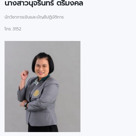
นางสาว
นุจรินทร์ ตรีมงคล
นักวิชาการเงินเเละบัญชีปฏิบัติการ
โทร 3152