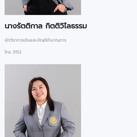
นางรัตติกาล กิตติวิไลธรรม
นักวิชาการเงินและบัญชีชำนาญการ
โทร 3152