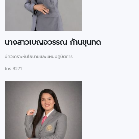
นางสาวเบญจวรรณ ก้านขุนทด
นักวิเคราะห์นโยบายเเละเเผนปฏิบัติการ
โทร 3271