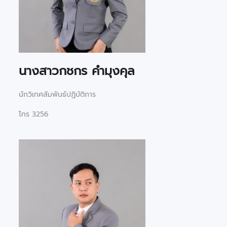
นางสาว
กชกร คำมุงคุล
นักวิเทศสัมพันธ์ปฏิบัติการ
โทร 3256