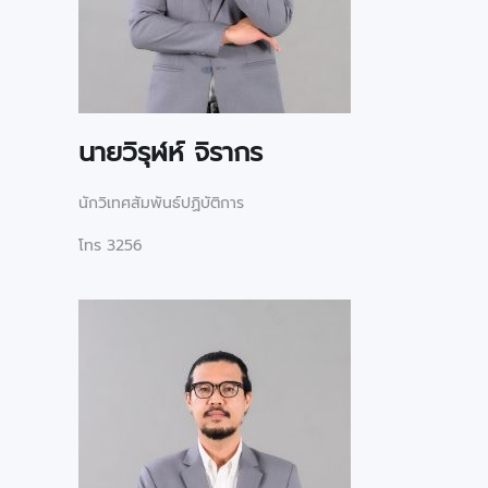
นายวิรุฬห์ จิรากร
นักวิเทศสัมพันธ์ปฏิบัติการ
โทร 3256